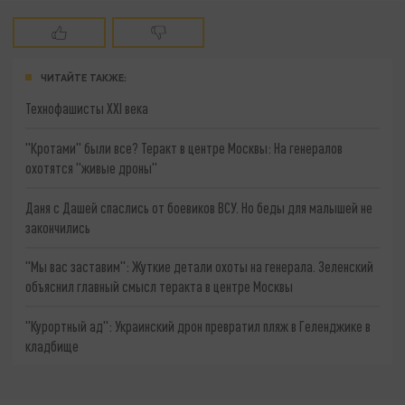
ЧИТАЙТЕ ТАКЖЕ:
Технофашисты XXI века
"Кротами" были все? Теракт в центре Москвы: На генералов
охотятся "живые дроны"
Даня с Дашей спаслись от боевиков ВСУ. Но беды для малышей не
закончились
"Мы вас заставим": Жуткие детали охоты на генерала. Зеленский
объяснил главный смысл теракта в центре Москвы
"Курортный ад": Украинский дрон превратил пляж в Геленджике в
кладбище