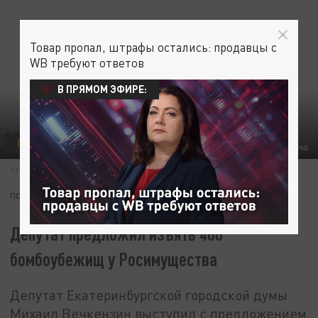
Товар пропал, штрафы остались: продавцы с
WB требуют ответов
В ПРЯМОМ ЭФИРЕ:
ПОЛИТИКА
ФОТО: ЦАРЬГРАД
13 ИЮНЯ 01:54
ПОДПИШИТЕСЬ:
Депутат предложил изъять 400
бомбоубежищ у Росимущества
Депутат Екатеринбургской городской думы
Михаил Вечкензин выступил с предложением