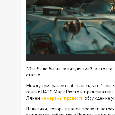
"Это было бы не капитуляцией, а страте
статье.
Между тем, ранее сообщалось, что 4 сен
генсек НАТО Марк Рютте и председатель
Ляйен
намерены провести
обсуждение ук
Политики, которые ранее провели встреч
ожидается, соберутся в Париже по при