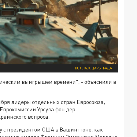
КОЛЛАЖ ЦАРЬГРАДА
гическим выигрышем времени", - объяснили в
тября лидеры отдельных стран Евросоюза,
 Еврокомиссии Урсула фон дер
раинского вопроса.
у с президентом США в Вашингтоне, как
глашению лидера Франции Эммануэля Макрона