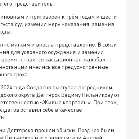
л его представитель.
виновным и приговорён к трём годам и шести
густа суд изменил меру наказания, заменив
боды.
нно мягким и внесла представление. В связи
ания для условного осуждения и заменил
 время готовится кассационная жалоба», —
ой инстанции имелись все предусмотренные
ного срока.
 2024 года Солдатов выступал посредником
дского округа Дегтярск Вадиму Пильникову от
ветственностью «Жилые кварталы». При этом,
олдатов оставил себе в качестве
и.
ции Дегтярска прошли обыски. Позднее были
им Пильников и его заместители Андрей