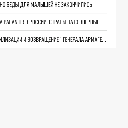
. НО БЕДЫ ДЛЯ МАЛЫШЕЙ НЕ ЗАКОНЧИЛИСЬ
"ОЧЕНЬ ПЛОХИЕ НОВОСТИ": БОЛЬШАЯ ОШИБКА PALANTIR В РОССИИ. СТРАНЫ НАТО ВПЕРВЫЕ ЗА СВО ОСТАНОВИЛИ ПОСТАВКИ ОРУЖИЯ. ВСУ ТЕРЯЮТ ПРИГРАНИЧЬЕ?
ТРИ ГЛАВНЫХ ИНСАЙДА ОБ СВО. ОТМЕНА МОБИЛИЗАЦИИ И ВОЗВРАЩЕНИЕ "ГЕНЕРАЛА АРМАГЕДДОНА"? ОТЛИЧНЫЕ НОВОСТИ, КОТОРЫЕ ЖДАЛИ ВСЕ