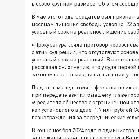
в особо крупном размере. Об этом сообщи
В мае этого года Солдатов был признан 
месяцам лишения свободы условно. 22 ав
условный срок на реальное лишение сво
«Прокуратура сочла приговор необоснова
с этим суд решил, что отсутствуют основ
условный срок на реальный. В настоящее
рассказал он, отметив, что у суда перв
законом основания для назначения услов
По данным следствия, с февраля по июль
при передаче взятки бывшему главе горо
учредителя общества с ограниченной от
как установлено в деле, 1,7 млн рублей С
вознаграждения за посреднические услуг
В конце ноября 2024 года в администра
задержаны глава городского округа Вад