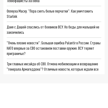
Технофашисты XXI века
Оплеуха Маску. "Пора снять белые перчатки": Как уничтожить
Starlink
Даня с Дашей спаслись от боевиков ВСУ. Но беды для малышей не
закончились
"Очень плохие новости": Большая ошибка Palantir в России. Страны
НАТО впервые за СВО остановили поставки оружия. ВСУ теряют
приграничье?
Три главных инсайда об СВО. Отмена мобилизации и возвращение
"генерала Армагеддона"? Отличные новости, которые ждали все