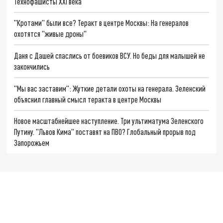
Технофашисты XXI века
"Кротами" были все? Теракт в центре Москвы: На генералов
охотятся "живые дроны"
Даня с Дашей спаслись от боевиков ВСУ. Но беды для малышей не
закончились
"Мы вас заставим": Жуткие детали охоты на генерала. Зеленский
объяснил главный смысл теракта в центре Москвы
Новое масштабнейшее наступление. Три ультиматума Зеленского
Путину. "Львов Кима" поставят на ПВО? Глобальный прорыв под
Запорожьем