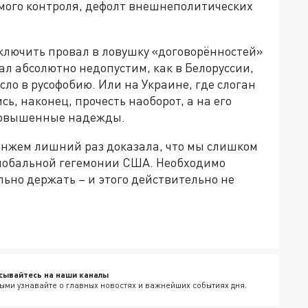
ямого контроля, дефолт внешнеполитических
сключить провал в ловушку «договорённостей»
ал абсолютно недопустим, как в Белоруссии,
ло в русофобию. Или на Украине, где слоган
, наконец, прочесть наоборот, а на его
повышенные надежды.
санжем лишний раз доказала, что мы слишком
глобальной гегемонии США. Необходимо
льно держать – и этого действительно не
сывайтесь на наши каналы
ыми узнавайте о главных новостях и важнейших событиях дня.