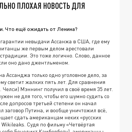
ЛЬНО ПЛОХАЯ НОВОСТЬ ДЛЯ
и. Что ещё ожидать от Ленина?
 гарантии невыдачи Ассанжа в США, где ему
 Британцы же первым делом арестовали
кстрадиции. Это тоже логично. Слово, данное
если оно дано джентльменом.
на Ассанджа только одно уголовное дело, за
ему светит жалких пять лет. Для сравнения
. Челси) Мэннинг получил в своё время 35 лет.
жен не для того, чтобы его шумно судить со
осле допросов третьей степени он начал
ыл заговор Путина, и вообще уничтожил всё,
бещает сдать американцам неких «русских
 Wikileaks. Судя по фильму «Четвёртая
ил себя Бенедикт Камбербетч), американцы