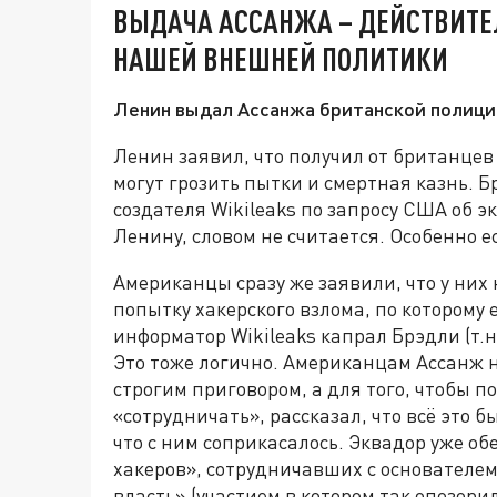
ВЫДАЧА АССАНЖА – ДЕЙСТВИТЕ
НАШЕЙ ВНЕШНЕЙ ПОЛИТИКИ
Ленин выдал Ассанжа британской полици
Ленин заявил, что получил от британцев
могут грозить пытки и смертная казнь.
создателя Wikileaks по запросу США об э
Ленину, словом не считается. Особенно 
Американцы сразу же заявили, что у них 
попытку хакерского взлома, по которому 
информатор Wikileaks капрал Брэдли (т.н
Это тоже логично. Американцам Ассанж ну
строгим приговором, а для того, чтобы п
«сотрудничать», рассказал, что всё это б
что с ним соприкасалось. Эквадор уже о
хакеров», сотрудничавших с основателем
власть» (участием в котором так опозор