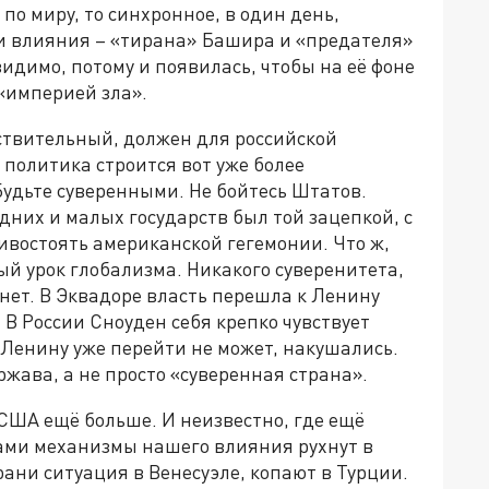
по миру, то синхронное, в один день,
ти влияния – «тирана» Башира и «предателя»
видимо, потому и появилась, чтобы на её фоне
 «империей зла».
йствительный, должен для российской
политика строится вот уже более
удьте суверенными. Не бойтесь Штатов.
дних и малых государств был той зацепкой, с
востоять американской гегемонии. Что ж,
й урок глобализма. Никакого суверенитета,
 нет. В Эквадоре власть перешла к Ленину
 В России Сноуден себя крепко чувствует
му Ленину уже перейти не может, накушались.
ржава, а не просто «суверенная страна».
 США ещё больше. И неизвестно, где ещё
ами механизмы нашего влияния рухнут в
рани ситуация в Венесуэле, копают в Турции.