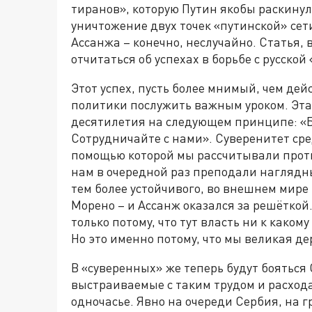
тиранов», которую Путин якобы раскинул 
уничтожение двух точек «путинской» се
Ассанжа – конечно, неслучайно. Статья, 
отчитаться об успехах в борьбе с русской
Этот успех, пусть более мнимый, чем де
политики послужить важным уроком. Эта 
десятилетия на следующем принципе: «Б
Сотрудничайте с нами». Суверенитет сре
помощью которой мы рассчитывали проти
нам в очередной раз преподали наглядны
тем более устойчивого, во внешнем мире
Морено – и Ассанж оказался за решёткой.
только потому, что тут власть ни к како
Но это именно потому, что мы великая де
В «суверенных» же теперь будут бояться
выстраиваемые с таким трудом и расход
одночасье. Явно на очереди Сербия, на г