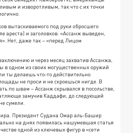
ливым и изворотливым, так что с их точки
логично.
ков вытаскиваемого под руки обросшего
ле ареста) и заголовков: «Ассанж выведен,
». Нет, даже так – «перед Лицом
аключению и через месяц захватив Ассанжа,
ры в одном из своих могущественных оружий
ли ты делаешь что-то действительно
пощады не проси и не скроешься нигде. В
ть по швам – Ассанж скрывался в посольстве,
чатляюще замучив Каддафи, до следующей
не сумели.
ашира. Президент Судана Омар аль-Башир
квально на днях появилась нашумевшая статья
честве одной из ключевых фигур в «сети