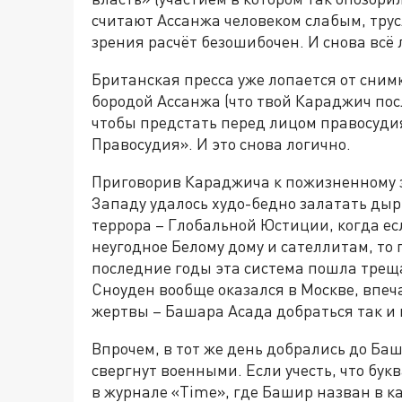
считают Ассанжа человеком слабым, трус
зрения расчёт безошибочен. И снова всё 
Британская пресса уже лопается от сним
бородой Ассанжа (что твой Караджич пос
чтобы предстать перед лицом правосудия
Правосудия». И это снова логично.
Приговорив Караджича к пожизненному з
Западу удалось худо-бедно залатать ды
террора – Глобальной Юстиции, когда ес
неугодное Белому дому и сателлитам, то 
последние годы эта система пошла треща
Сноуден вообще оказался в Москве, впе
жертвы – Башара Асада добраться так и 
Впрочем, в тот же день добрались до Б
свергнут военными. Если учесть, что бу
в журнале «Time», где Башир назван в ка