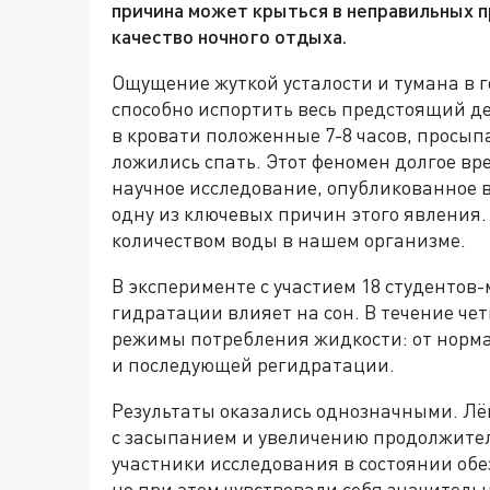
причина может крыться в неправильных п
качество ночного отдыха.
Ощущение жуткой усталости и тумана в го
способно испортить весь предстоящий д
в кровати положенные 7-8 часов, просыпа
ложились спать. Этот феномен долгое вр
научное исследование, опубликованное 
одну из ключевых причин этого явления. 
количеством воды в нашем организме.
В эксперименте с участием 18 студентов
гидратации влияет на сон. В течение ч
режимы потребления жидкости: от норм
и последующей регидратации.
Результаты оказались однозначными. Лё
с засыпанием и увеличению продолжител
участники исследования в состоянии обе
но при этом чувствовали себя значитель