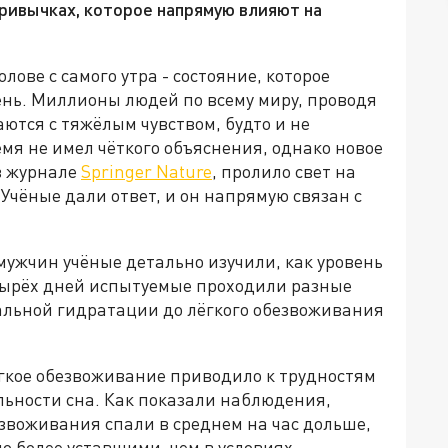
ривычках, которое напрямую влияют на
лове с самого утра - состояние, которое
ень. Миллионы людей по всему миру, проводя
ются с тяжёлым чувством, будто и не
емя не имел чёткого объяснения, однако новое
в журнале
Springer Nature
, пролило свет на
Учёные дали ответ, и он напрямую связан с
-мужчин учёные детально изучили, как уровень
етырёх дней испытуемые проходили разные
альной гидратации до лёгкого обезвоживания
гкое обезвоживание приводило к трудностям
ьности сна. Как показали наблюдения,
звоживания спали в среднем на час дольше,
но более уставшими, чем в условиях