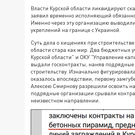
Власти Курской области ликвидируют ск
заявил временно исполняющий обязанно
Именно через эту организацию выводили
укреплений на границе с Украиной.
Суть дела о хищениях при строительстве
области стара как мир. Два бюджетных 
Курской области" и ОКУ "Управление кап
выдали госконтракты, наняв подрядные
строительству. Изначально фигурировала 
оказалось впоследствии, первому замгу
Алексею Смирнову разрешили освоить на
подрядные организации срывали контрак
неизвестном направлении.