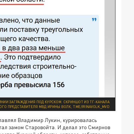
НИИ ЗАГРАЖДЕНИЯ ПОД КУРСКОМ. СКРИНШОТ ИЗ ТГ-КАНАЛА
ГО ПРЕДСТАВИТЕЛЯ МВД ИРИНЫ ВОЛК, T.ME/IRINAVOLK_MVD
главлял Владимир Лукин, курировалась
стал замом Старовойта. И делал это Смирнов