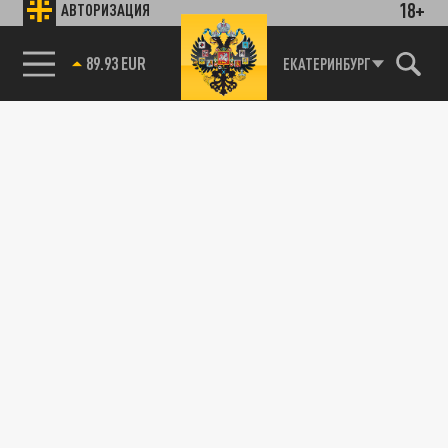
18+
АВТОРИЗАЦИЯ
89.93 EUR
ЕКАТЕРИНБУРГ
85.64 BRENT
115093, г. Москва, переулок Партийный,
д.1, к.57, стр.3, эт.1, пом.I, ком.45
Тел.:
+7 (495) 374-77-73
info@tsargrad.tv