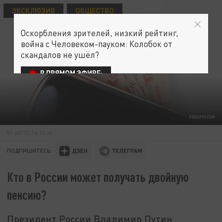
ЭКСКЛЮЗИВ
ОБЩЕСТВО
Оскорбления зрителей, низкий рейтинг,
война с Человеком-пауком: Колобок от
скандалов не ушёл?
В ПРЯМОМ ЭФИРЕ:
FREEPIK.COM
01 АВГУСТА 13:45
ПОДПИШИТЕСЬ:
Кто в России может получать двойную
пенсию?
Президент России Владимир Путин