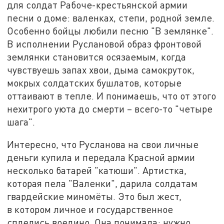
для солдат Рабоче-крестьянской армии
песни о доме: валенках, степи, родной земле.
Особенно бойцы любили песню "В землянке".
В исполнении Руслановой образ фронтовой
землянки становится осязаемым, когда
чувствуешь запах хвои, дыма самокруток,
мокрых солдатских бушлатов, которые
оттаивают в тепле. И понимаешь, что от этого
нехитрого уюта до смерти – всего-то "четыре
шага".
Интересно, что Русланова на свои личные
деньги купила и передала Красной армии
несколько батарей "катюши". Артистка,
которая пела "Валенки", дарила солдатам
гвардейские миномёты. Это был жест,
в котором личное и государственное
сплелись воедино. Она понимала: нужно