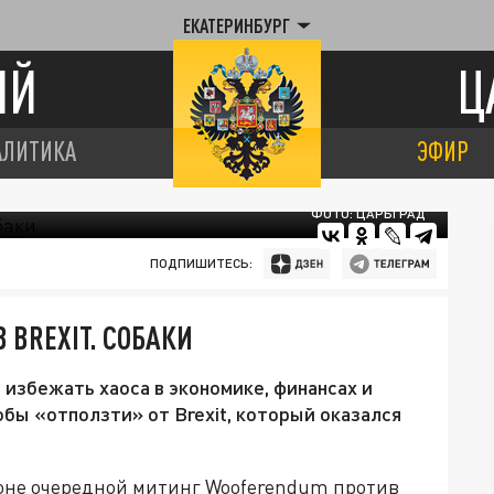
ЕКАТЕРИНБУРГ
ИЙ
Ц
АЛИТИКА
ЭФИР
ФОТО: ЦАРЬГРАД
ПОДПИШИТЕСЬ:
 BREXIT. СОБАКИ
избежать хаоса в экономике, финансах и
обы «отползти» от Brexit, который оказался
оне очередной митинг Wooferendum против