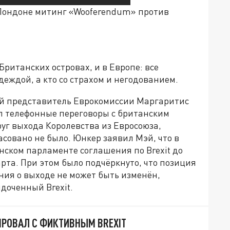
 Лондоне митинг «Wooferendum» против
Британских островах, и в Европе: все
деждой, а кто со страхом и негодованием.
й представитель Еврокомиссии Маргаритис
л телефонные переговоры с британским
уг выхода Королевства из Евросоюза,
совано не было. Юнкер заявил Мэй, что в
ском парламенте соглашения по Brexit до
рта. При этом было подчёркнуто, что позиция
ния о выходе не может быть изменён,
доченный Brexit.
ПРОВАЛ С ФИКТИВНЫМ BREXIT