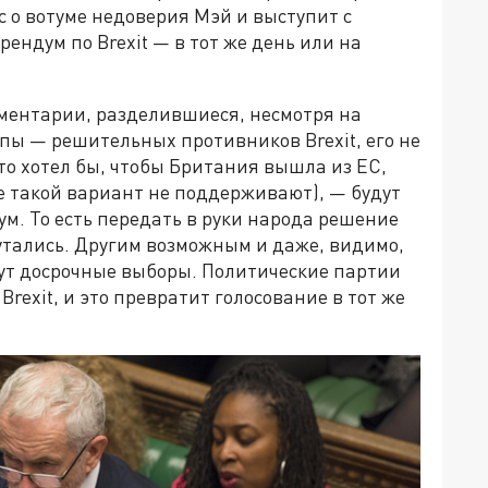
с о вотуме недоверия Мэй и выступит с
ндум по Brexit — в тот же день или на
ментарии, разделившиеся, несмотря на
пы — решительных противников Brexit, его не
то хотел бы, чтобы Британия вышла из ЕС,
ле такой вариант не поддерживают), — будут
ум. То есть передать в руки народа решение
утались. Другим возможным и даже, видимо,
ут досрочные выборы. Политические партии
rexit, и это превратит голосование в тот же