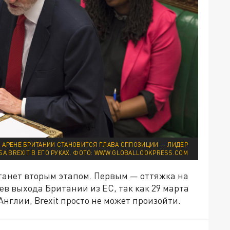
 АРЕНЕ БРИТАНИИ СТАНОВИТСЯ ГЛАВА ОППОЗИЦИИ — ЛИДЕР
А BREXIT В ЕГО РУКАХ. ФОТО: WWW.GLOBALLOOKPRESS.COM
 станет вторым этапом. Первым — оттяжка на
ев выхода Британии из ЕС, так как 29 марта
Англии, Brexit просто не может произойти.