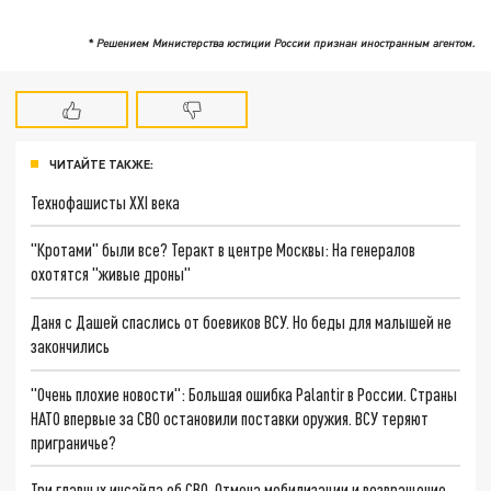
* Решением Министерства юстиции России признан иностранным агентом.
ЧИТАЙТЕ ТАКЖЕ:
Технофашисты XXI века
"Кротами" были все? Теракт в центре Москвы: На генералов
охотятся "живые дроны"
Даня с Дашей спаслись от боевиков ВСУ. Но беды для малышей не
закончились
"Очень плохие новости": Большая ошибка Palantir в России. Страны
НАТО впервые за СВО остановили поставки оружия. ВСУ теряют
приграничье?
Три главных инсайда об СВО. Отмена мобилизации и возвращение