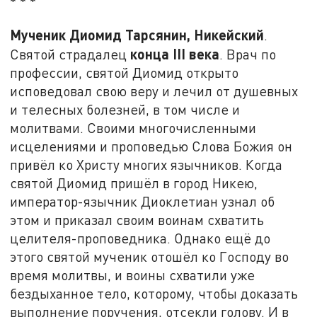
* * *
Мученик Диомид Тарсянин, Никейский
.
конца
III
века
Святой страдалец
. Врач по
профессии, святой Диомид открыто
исповедовал свою веру и лечил от душевных
и телесных болезней, в том числе и
молитвами. Своими многочисленными
исцелениями и проповедью Слова Божия он
привёл ко Христу многих язычников. Когда
святой Диомид пришёл в город Никею,
император-язычник Диоклетиан узнал об
этом и приказал своим воинам схватить
целителя-проповедника. Однако ещё до
этого святой мученик отошёл ко Господу во
время молитвы, и воины схватили уже
бездыханное тело, которому, чтобы доказать
выполнение поручения, отсекли голову. И в