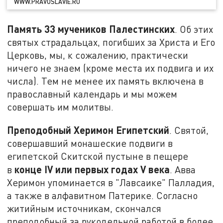
WWW.PRAVOSLAVIE.RU
Память 33 мучеников Палестинских
. Об этих
святых страдальцах, погибших за Христа и Его
Церковь, мы, к сожалению, практически
ничего не знаем (кроме места их подвига и их
числа). Тем не менее их память включена в
православный календарь и мы можем
совершать им молитвы.
Преподобный Херимон Египетский
. Святой,
совершавший монашеские подвиги в
египетской Скитской пустыне в пещере
конце IV или первых годах V века
в
. Авва
Херимон упоминается в "Лавсаике" Палладия,
а также в алфавитном Патерике. Согласно
житийным источникам, скончался
преподобный за рукодельной работой в более