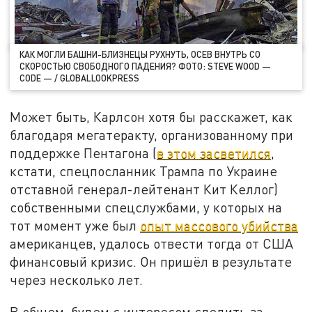
КАК МОГЛИ БАШНИ-БЛИЗНЕЦЫ РУХНУТЬ, ОСЕВ ВНУТРЬ СО
СКОРОСТЬЮ СВОБОДНОГО ПАДЕНИЯ? ФОТО: STEVE WOOD —
CODE — / GLOBALLOOKPRESS
Может быть, Карлсон хотя бы расскажет, как
благодаря мегатеракту, организованному при
поддержке Пентагона (
в этом засветился
,
кстати, спецпосланник Трампа по Украине
отставной генерал-лейтенант Кит Келлог)
собственными спецслужбами, у которых на
тот момент уже был
опыт массового убийства
американцев, удалось отвести тогда от США
финансовый кризис. Он пришёл в результате
через несколько лет.
В общем, будем с интересом следить за