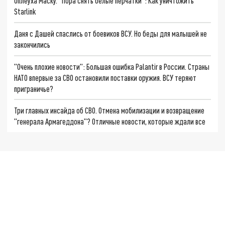
Оплеуха Маску. "Пора снять белые перчатки": Как уничтожить
Starlink
Даня с Дашей спаслись от боевиков ВСУ. Но беды для малышей не
закончились
"Очень плохие новости": Большая ошибка Palantir в России. Страны
НАТО впервые за СВО остановили поставки оружия. ВСУ теряют
приграничье?
Три главных инсайда об СВО. Отмена мобилизации и возвращение
"генерала Армагеддона"? Отличные новости, которые ждали все