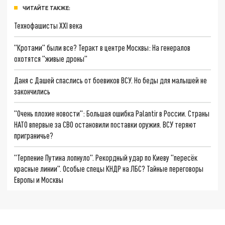
ЧИТАЙТЕ ТАКЖЕ:
Технофашисты XXI века
"Кротами" были все? Теракт в центре Москвы: На генералов
охотятся "живые дроны"
Даня с Дашей спаслись от боевиков ВСУ. Но беды для малышей не
закончились
"Очень плохие новости": Большая ошибка Palantir в России. Страны
НАТО впервые за СВО остановили поставки оружия. ВСУ теряют
приграничье?
"Терпение Путина лопнуло". Рекордный удар по Киеву "пересёк
красные линии". Особые спецы КНДР на ЛБС? Тайные переговоры
Европы и Москвы