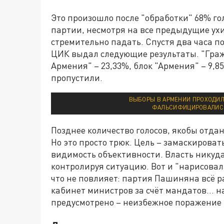
Это произошло после "обработки" 68% го
партии, несмотря на все предыдущие ух
стремительно падать. Спустя два часа по
ЦИК выдал следующие результаты. "Граж
Армения" – 23,33%, блок "Армения" – 9,8
пропустили.
ВЫБОРЫ В АРМЕНИИ ПРОХОДИЛ
ФАЛЬСИФИЦИРОВАЛИСЬ
Позднее количество голосов, якобы отда
Но это просто трюк. Цель – замаскирова
видимость объективности. Власть никуда
контролируя ситуацию. Вот и "нарисовала
что не повлияет: партия Пашиняна всё 
кабинет министров за счёт мандатов… 
предусмотрено – неизбежное поражение