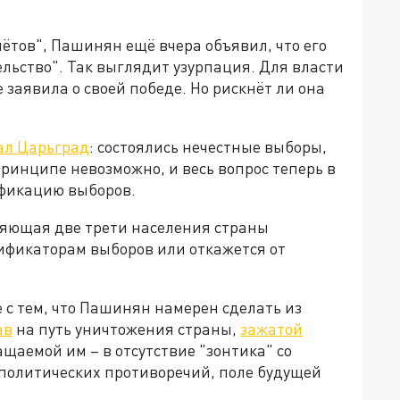
чётов", Пашинян ещё вчера объявил, что его
льство". Так выглядит узурпация. Для власти
 заявила о своей победе. Но рискнёт ли она
ал Царьград
: состоялись нечестные выборы,
ринципе невозможно, и весь вопрос теперь в
фикацию выборов.
ляющая две трети населения страны
ификаторам выборов или откажется от
 с тем, что Пашинян намерен сделать из
ав
на путь уничтожения страны,
зажатой
аемой им – в отсутствие "зонтика" со
ополитических противоречий, поле будущей