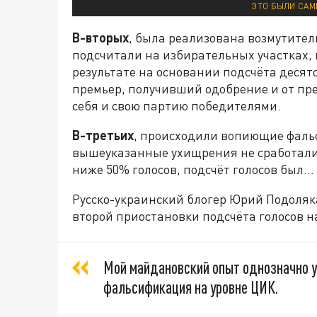
ЭТО БЫЛИ САМ
В-вторых
, была реализована возмутител
подсчитали на избирательных участках,
результате на основании подсчёта десят
премьер, получивший одобрение и от п
себя и свою партию победителями.
В-третьих
, происходили вопиющие фальс
вышеуказанные ухищрения не сработали
ниже 50% голосов, подсчёт голосов был
Русско-украинский блогер Юрий Подоляка
второй приостановки подсчёта голосов н
Мой майдановский опыт однозначно у
фальсификация на уровне ЦИК.