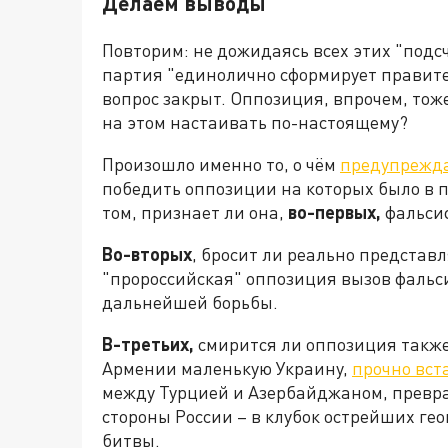
Делаем выводы
Повторим: не дожидаясь всех этих "подс
партия "единолично сформирует правите
вопрос закрыт. Оппозиция, впрочем, тоже
на этом настаивать по-настоящему?
Произошло именно то, о чём
предупрежд
победить оппозиции на которых было в п
том, признает ли она,
во-первых,
фальси
Во-вторых
, бросит ли реально представ
"пророссийская" оппозиция вызов фальс
дальнейшей борьбы.
В-третьих,
смирится ли оппозиция также
Армении маленькую Украину,
прочно вст
между Турцией и Азербайджаном, превращ
стороны России – в клубок острейших ге
битвы.