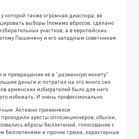
, у которой также огромная диаспора, её
ицировать выборы (помимо вбросов, сделано
 избирательных участков, а в европейских
Поэтому Пашиняну и его западным советникам
и и превращение её в "разменную монету"
льшие деньги и потратил на это много сил.
есов армянских избирателей было для него
того избежать. И очень профессионально.
стным. Активно применялся
 проходили аресты оппозиционеров, обыски,
ровались вбросы бюллетеней, голосование с
ом бюллетенями и прочие трюки, характерные