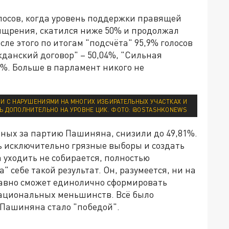
лосов, когда уровень поддержки правящей
ищрения, скатился ниже 50% и продолжал
сле этого по итогам "подсчёта" 95,9% голосов
данский договор" – 50,04%, "Сильная
5%. Больше в парламент никого не
И С НАРУШЕНИЯМИ НА МНОГИХ ИЗБИРАТЕЛЬНЫХ УЧАСТКАХ И
 ДОПОЛНИТЕЛЬНО НА УРОВНЕ ЦИК. ФОТО: @OSTASHKONEWS
нных за партию Пашиняна, снизили до 49,81%.
ть исключительно грязные выборы и создать
 уходить не собирается, полностью
" себе такой результат. Он, разумеется, ни на
равно сможет единолично сформировать
национальных меньшинств. Всё было
 Пашиняна стало "победой".