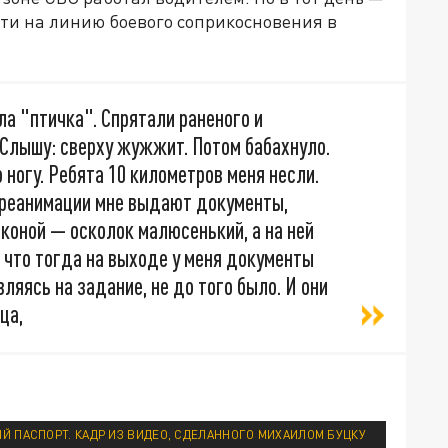
йти на линию боевого соприкосновения в
а "птичка". Спрятали раненого и
. Слышу: сверху жужжит. Потом бабахнуло.
о ногу. Ребята 10 километров меня несли.
е реанимации мне выдают документы,
иконой — осколок малюсенький, а на ней
, что тогда на выходе у меня документы
ляясь на задание, не до того было. И они
ца,
Й ПАСПОРТ. КАДР ИЗ ВИДЕО, СДЕЛАННОГО МИХАИЛОМ БУЦКУ