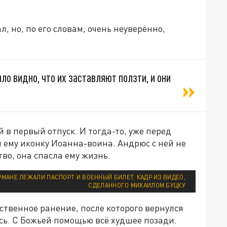
, но, по его словам, очень неуверенно,
ыло видно, что их заставляют ползти, и они
 в первый отпуск. И тогда-то, уже перед
 ему иконку Иоанна-воина. Андрюс с ней не
тво, она спасла ему жизнь.
РМАНЕ ЛЕЖАЛИ ПАСПОРТ И ВОЕННЫЙ БИЛЕТ. КАДР ИЗ ВИДЕО,
СДЕЛАННОГО МИХАИЛОМ БУЦКУ
нственное ранение, после которого вернулся
ась. С Божьей помощью всё худшее позади.