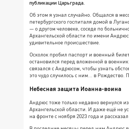
публикации Царьграда.
Об этом я узнал случайно. Общался в ме
петербургского госпиталя домой в Луганс
— о другом человеке, соседе по больнич
Архангельской области по имени Андрюс,
удивительное происшествие.
Осколок пробил паспорт и военный билет
остановился перед вложенной в военник 
связался с Андрюсом, чтобы узнать обсто
это чудо случилось с ним… в Рождество.
Небесная защита Иоанна-воина
Андрюс тоже только недавно вернулся из 
Архангельской области. И даже ещё не у
на фронте с ноября 2023 года и рассказа
В последние месяцы перед ним Андрюс в 