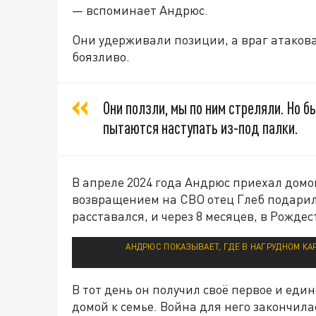
— вспоминает Андрюс.
Они удерживали позиции, а враг атаковал
боязливо.
Они ползли, мы по ним стреляли. Но б
пытаются наступать из-под палки.
В апреле 2024 года Андрюс приехал домой
возвращением на СВО отец Глеб подарил
расставался, и через 8 месяцев, в Рождес
АНДРЮС ПОКАЗЫВАЕТ, ГДЕ В НАГРУДНОМ КА
В тот день он получил своё первое и еди
домой к семье. Война для него закончил