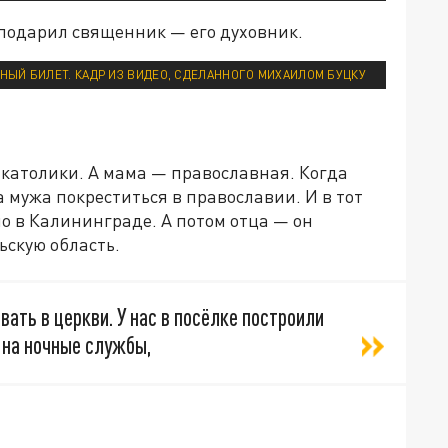
 подарил священник — его духовник.
НЫЙ БИЛЕТ. КАДР ИЗ ВИДЕО, СДЕЛАННОГО МИХАИЛОМ БУЦКУ
е католики. А мама — православная. Когда
 мужа покреститься в православии. И в тот
ло в Калининграде. А потом отца — он
ьскую область.
вать в церкви. У нас в посёлке построили
 на ночные службы,