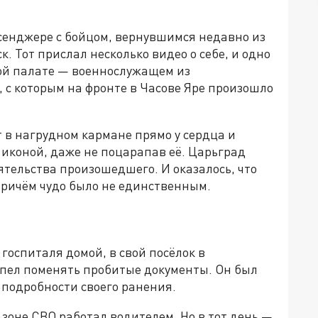
ссенджере с бойцом, вернувшимся недавно из
к. Тот прислал несколько видео о себе, и одно
ной палате — военнослужащем из
 с которым на фронте в Часове Яре произошло
 в нагрудном кармане прямо у сердца и
иконой, даже не поцарапав её. Царьград
ятельства произошедшего. И оказалось, что
 Причём чудо было не единственным.
госпиталя домой, в свой посёлок в
спел поменять пробитые документы. Он был
л подробности своего ранения.
зоне СВО работал водителем. Но в тот день —