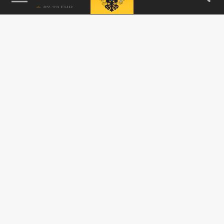
Подписывайтесь на наши каналы
и первыми узнавайте о главных новостях
и важнейших событиях дня.
ДЗЕН
ТЕЛЕГРАМ
ПОДЕЛИТЬСЯ В СОЦСЕТЯХ: