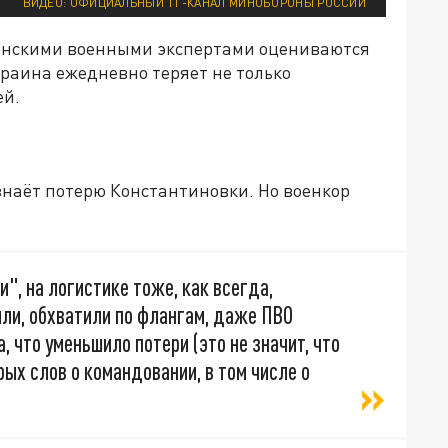
ВИДЕО: ОФИЦИАЛЬНЫЙ ТГ-КАНАЛ МИНОБОРОНЫ РОССИИ
аинскими военными экспертами оцениваются
раина ежедневно теряет не только
ей.
изнаёт потерю Константиновки. Но военкор
:
и", на логистике тоже, как всегда,
или, обхватили по флангам, даже ПВО
 что уменьшило потери (это не значит, что
ых слов о командовании, в том числе о