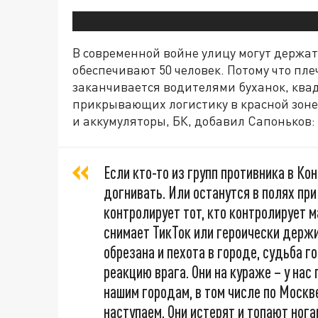
В современной войне улицу могут держат
обеспечивают 50 человек. Потому что пл
заканчивается водителями буханок, ква
прикрывающих логистику в красной зоне
и аккумуляторы, БК, добавил Сапоньков:
Если кто-то из групп противника в Ко
догнивать. Или останутся в полях пр
контролирует тот, кто контролирует ма
снимает ТикТок или героически держи
обрезана и пехота в городе, судьба 
реакцию врага. Они на кураже – у нас
нашим городам, в том числе по Москве
наступаем. Они истерят и топают нога