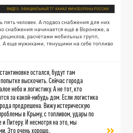
ВИДЕО: ОФИЦИАЛЬНЫЙ ТГ-КАНАЛ МИНОБОРОНЫ РОССИИ
ь пять человек. А подвоз снабжения для них
ечо снабжения начинается ещё в Воронеже, а
дроциклов, расчётами мобильных групп,
. А еще мужиками, тянущими на себе топливо
нстантиновке остался, будут там
и попытке выскочить. Сейчас города
лое небо и логистику. А не тот, кто
тся за какой-нибудь дом. Если логистика
города предрешена. Вижу истерическую
 проблемы в Крыму, с топливом, удары по
 и Питеру. И несмотря на это, мы
ми. Это очень хорошо
.