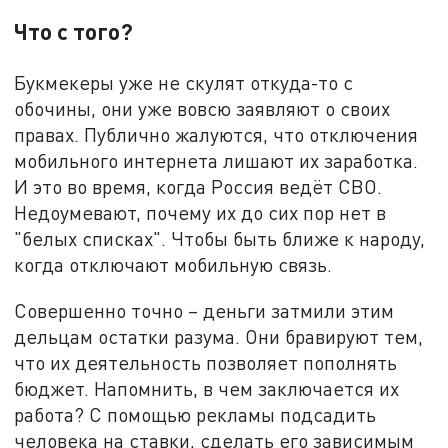
Что с того?
Букмекеры уже не скулят откуда-то с
обочины, они уже вовсю заявляют о своих
правах. Публично жалуются, что отключения
мобильного интернета лишают их заработка.
И это во время, когда Россия ведёт СВО.
Недоумевают, почему их до сих пор нет в
"белых списках". Чтобы быть ближе к народу,
когда отключают мобильную связь.
Совершенно точно – деньги затмили этим
дельцам остатки разума. Они бравируют тем,
что их деятельность позволяет пополнять
бюджет. Напомнить, в чем заключается их
работа? С помощью рекламы подсадить
человека на ставки, сделать его зависимым