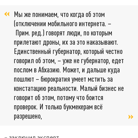
Мы же понимаем, что когда об этом
(отключении мобильного интернета. –
Прим. ред.) говорят люди, по которым
прилетают дроны, их за это наказывают.
Единственный губернатор, который честно
говорил об этом, – уже не губернатор, едет
послом в Абхазию. Может, и дальше куда
пошлют – бюрократия умеет мстить за
констатацию реальности. Малый бизнес не
говорит об этом, потому что боится
проверок. И только букмекерам всё
разрешено,
– заключил эксперт.