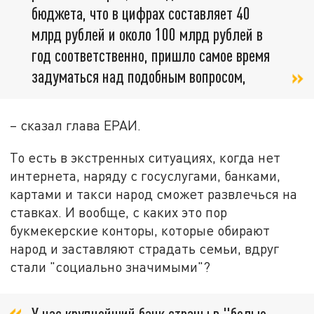
бюджета, что в цифрах составляет 40
млрд рублей и около 100 млрд рублей в
год соответственно, пришло самое время
задуматься над подобным вопросом,
– сказал глава ЕРАИ.
То есть в экстренных ситуациях, когда нет
интернета, наряду с госуслугами, банками,
картами и такси народ сможет развлечься на
ставках. И вообще, с каких это пор
букмекерские конторы, которые обирают
народ и заставляют страдать семьи, вдруг
стали "социально значимыми"?
У нас крупнейший банк страны в "белые