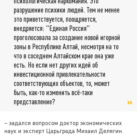
психологическая наркомания. Это
разрушение психики людей. Тем не менее
это приветствуется, поощряется,
внедряется: "Единая Россия"
проголосовала за создание новой игорной
зоны в Республике Алтай, несмотря на то
что в соседнем Алтайском крае она уже
есть. Но если нет других идей об
инвестиционной привлекательности
соответствующих объектов, то, может
быть, как-то изменить всё-таки
представление?
– задался вопросом доктор экономических
наук и эксперт Царьграда Михаил Делягин.