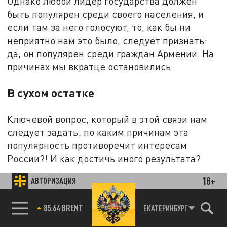
Однако любой лидер государства должен
быть популярен среди своего населения, и
если там за него голосуют, то, как бы ни
неприятно нам это было, следует признать:
да, он популярен среди граждан Армении. На
причинах мы вкратце остановились.
В сухом остатке
Ключевой вопрос, который в этой связи нам
следует задать: по каким причинам эта
популярность противоречит интересам
России?! И как достичь иного результата?
18+
Здесь даём подсказку. Россия, вероятно,
АВТОРИЗАЦИЯ
единственная в мире держава, которая,
85.64 BRENT
размещая где бы то ни было военные базы и
ЕКАТЕРИНБУРГ
прочее силовое присутствие, одновременно