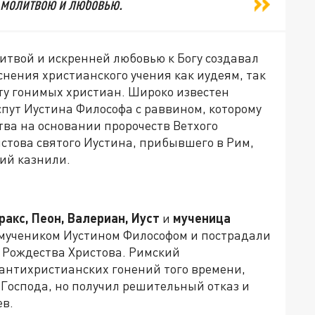
с молитвою и любовью.
литвой и искренней любовью к Богу создавал
нения христианского учения как иудеям, так
ту гонимых христиан. Широко известен
пут Иустина Философа с раввином, которому
тва на основании пророчеств Ветхого
стова святого Иустина, прибывшего в Рим,
ний казнили.
ракс, Пеон, Валериан, Иуст
и
мученица
с мучеником Иустином Философом и пострадали
 Рождества Христова. Римский
 антихристианских гонений того времени,
т Господа, но получил решительный отказ и
ев.