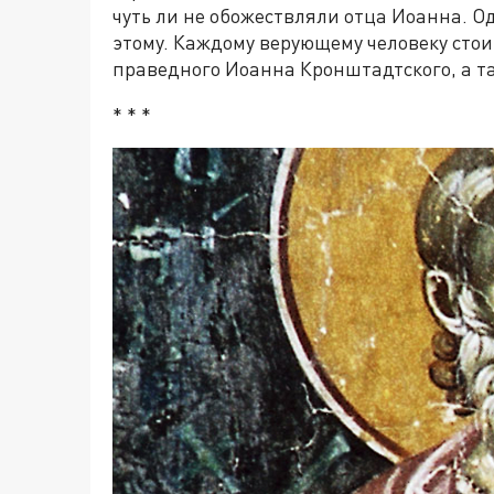
чуть ли не обожествляли отца Иоанна. О
этому. Каждому верующему человеку сто
праведного Иоанна Кронштадтского, а та
* * *