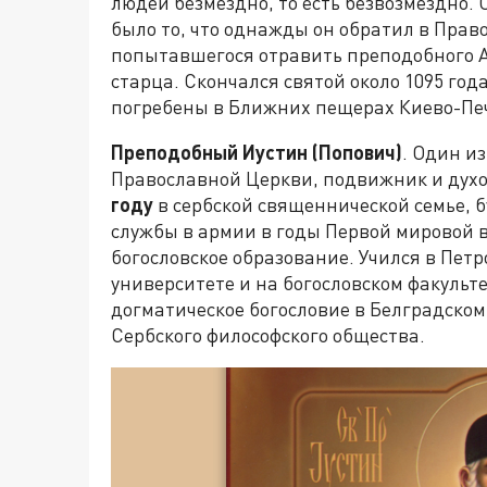
людей безмездно, то есть безвозмездно.
было то, что однажды он обратил в Прав
попытавшегося отравить преподобного А
старца. Скончался святой около 1095 год
погребены в Ближних пещерах Киево-Пе
Преподобный Иустин (Попович)
. Один и
Православной Церкви, подвижник и дух
году
в сербской священнической семье, 
службы в армии в годы Первой мировой в
богословское образование. Учился в Пет
университете и на богословском факульт
догматическое богословие в Белградском
Сербского философского общества.