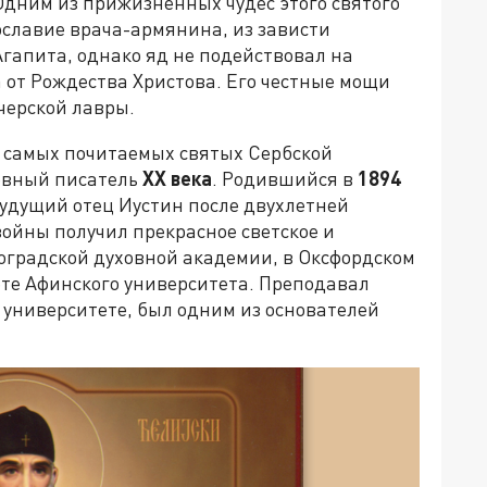
 Одним из прижизненных чудес этого святого
ославие врача-армянина, из зависти
гапита, однако яд не подействовал на
а от Рождества Христова. Его честные мощи
черской лавры.
з самых почитаемых святых Сербской
овный писатель
XX
века
. Родившийся в
1894
будущий отец Иустин после двухлетней
ойны получил прекрасное светское и
роградской духовной академии, в Оксфордском
ете Афинского университета. Преподавал
 университете, был одним из основателей