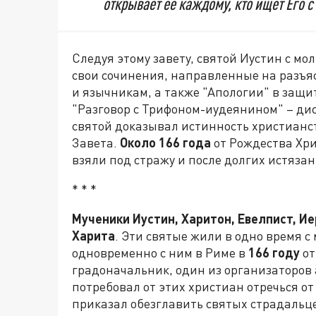
открывает её каждому, кто ищет Его 
Следуя этому завету, святой Иустин с мо
свои сочинения, направленные на разъяс
и язычникам, а также "Апологии" в защи
"Разговор с Трифоном-иудеянином" – дис
святой доказывал истинность христианс
Завета.
Около 166 года
от Рождества Хри
взяли под стражу и после долгих истяза
* * *
Мученики Иустин, Харитон, Евелпист, Ие
Харита
. Эти святые жили в одно время 
одновременно с ним в Риме в
166 году
от
градоначальник, один из организаторов
потребовал от этих христиан отречься о
приказал обезглавить святых страдальц