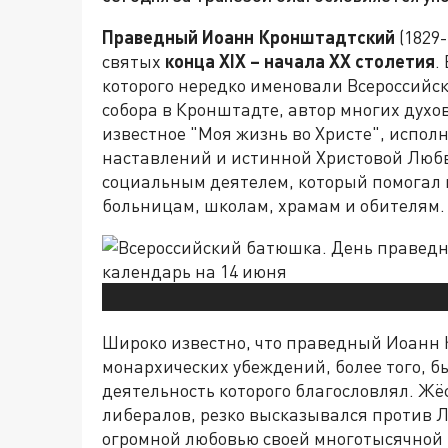
Праведный Иоанн Кронштадтский
(1829
святых
конца
XIX
– начала
XX
столетия
.
которого нередко именовали Всероссийс
собора в Кронштадте, автор многих духо
известное "Моя жизнь во Христе", испол
наставлений и истинной Христовой Любв
социальным деятелем, который помогал
больницам, школам, храмам и обителям.
Широко известно, что праведный Иоанн
монархических убеждений, более того, 
деятельность которого благословлял. Ж
либералов, резко высказывался против Ль
огромной любовью своей многотысячной 