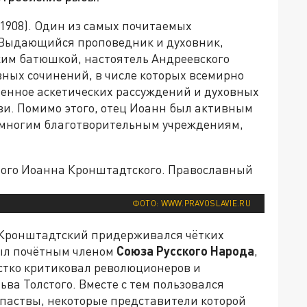
-1908). Один из самых почитаемых
 Выдающийся проповедник и духовник,
ким батюшкой, настоятель Андреевского
вных сочинений, в числе которых всемирно
ненное аскетических рассуждений и духовных
и. Помимо этого, отец Иоанн был активным
 многим благотворительным учреждениям,
ФОТО: WWW.PRAVOSLAVIE.RU
 Кронштадтский придерживался чётких
был почётным членом
Союза Русского Народа
,
ёстко критиковал революционеров и
ва Толстого. Вместе с тем пользовался
паствы, некоторые представители которой