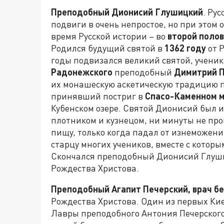
Преподобный Дионисий Глушицкий
. Ру
подвиги в очень непростое, но при этом
время Русской истории – во
второй поло
Родился будущий святой в
1362 году
от Р
годы подвизался великий святой, учени
Радонежского
преподобный
Димитрий 
их монашескую аскетическую традицию 
принявший постриг в
Спасо-Каменном 
Кубенском озере. Святой Дионисий был и
плотником и кузнецом, ни минуты не пров
пищу, только когда падал от изнеможени
старцу многих учеников, вместе с котор
Скончался преподобный Дионисий Глуши
Рождества Христова.
Преподобный Агапит Печерский, врач б
Рождества Христова. Один из первых Кие
Лавры преподобного Антония Печерского