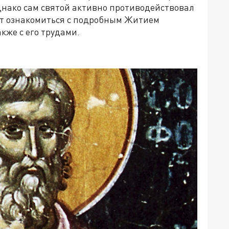
днако сам святой активно противодействовал
ит ознакомиться с подробным Житием
кже с его трудами.