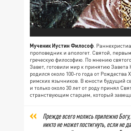
Мученик Иустин Философ
. Раннехристиа
проповедник и апологет. Святой, первы
греческую философию. По мнению святого
Завет, готовили мир к принятию Завета 
родился около 100-го года от Рождества 
римских язычников. В юности будущий с
и только около 30 лет от роду принял Свя
странствующим старцем, который завеща
Прежде всего молись прилежно Богу, 
никто не может постигнуть, если не д