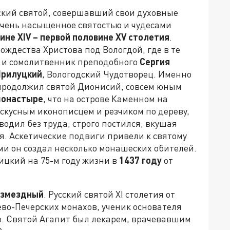
сский святой, совершавший свои духовные
 очень насыщенное святостью и чудесами
вине
XIV
– первой половине
XV
столетия
.
ождества Христова под Вологдой, где в те
к и сомолитвенник преподобного
Сергия
Прилуцкий
, Вологодский Чудотворец. Именно
продолжил святой Дионисий, совсем юным
монастыре
, что на острове Каменном на
скусным иконописцем и резчиком по дереву,
одил без труда, строго постился, вкушая
я. Аскетические подвиги привели к святому
ыми он создал несколько монашеских обителей.
цкий на 75-м году жизни в
1437 году
от
езмездный
. Русский святой XI столетия от
во-Печерских монахов, ученик основателя
. Святой Агапит был лекарем, врачевавшим