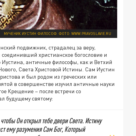
МУЧЕНИК ИУСТИН ФИЛОСОФ. ФОТО: WWW.PRAVOSLAVIE.RU
нский подвижник, страдалец за веру,
м соединивший христианское богословие и
 Иустина, античные философы, как и Ветхий
Нового, Света Христовой Истины. Сам Иустин
Христова и был родом из греческих или
вятой в совершенстве изучил античные науки
тое Крещение – после встречи со
л будущему святому:
чтобы Он открыл тебе двери Света. Истину
аст ему разумения Сам Бог, Который