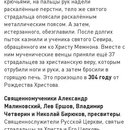
крючьями, на пальцы рук надели
раскалённые перстни, тело же святого
страдальца опоясали раскалённым
металлическим поясом. А затем,
истерзанного, обезглавили. После долгих
пыток казнили и ученика святого Севира,
обращённого им ко Христу Мемнона. Вместе с
ним мученические венцы приняли ещё 37
страдальцев за христианскую веру, которым
отрубили ноги и руки, а затем бросили в
304 году
горящую печь. Это произошло в
от
Рождества Христова.
Священномученики Александр
Малиновский, Лев Ершов, Владимир
Четверин и Николай Бирюков, пресвитеры
.
Священнослужители Русской Церкви, святые
страдальцы за Христа и Его Церковь,