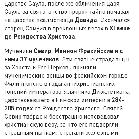
царство Саула, после же обличения царя
Саула за святотатство пророк тайно помазал
Давида
на царство псалмопевца
. Скончался
XI
веке
старец Самуил в преклонных летах в
до Рождества Христова
.
Севир, Мемнон Фракийские и с
Мученики
ними 37 мучеников
. Эти святые страдальцы
за Христа и Его Церковь приняли
мученические венцы во фракийском городе
Филиппополе в годы антихристианских
гонений императора-язычника Диоклетиана,
284-
царствовавшего в Римской империи в
305 годах
от Рождества Христова. Святой
Севир твёрдо и бесстрашно исповедовал
христианскую веру, за что его подвергли
страшным пыткам: строгали железными