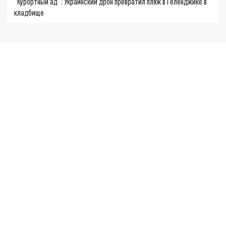
"Курортный ад": Украинский дрон превратил пляж в Геленджике в
кладбище