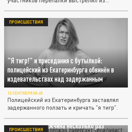
участников перепалки выстрелил из...
ПРОИСШЕСТВИЯ
"Я тигр!" и приседания с бутылкой:
полицейский из Екатеринбурга обвинён в
издевательствах над задержанным
12 СЕНТЯБРЯ 00:45
Полицейский из Екатеринбурга заставлял
задержанного ползать и кричать "я тигр".
В Подмосковье задержан диверсант-
рецидивист: Мужчина несколько раз
ПРОИСШЕСТВИЯ