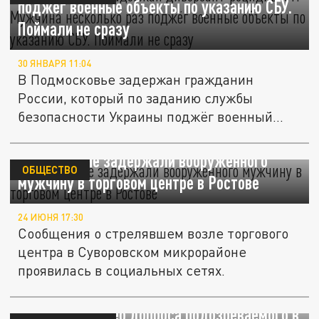
поджёг военные объекты по указанию СБУ.
Поймали не сразу
30 ЯНВАРЯ 11:04
В Подмосковье задержан гражданин
России, который по заданию службы
безопасности Украины поджёг военный
тягач,...
Полицейские задержали вооружённого
ОБЩЕСТВО
мужчину в торговом центре в Ростове
24 ИЮНЯ 17:30
Сообщения о стрелявшем возле торгового
центра в Суворовском микрорайоне
проявилась в социальных сетях.
Появилось видео допроса подозреваемого в