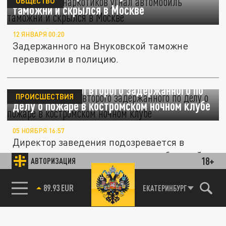
ОБЩЕСТВО
таможни и скрылся в Москве
12 ЯНВАРЯ 00:20
Задержанного на Внуковской таможне
перевозили в полицию.
Следком назвал второго задержанного по
ПРОИСШЕСТВИЯ
делу о пожаре в костромском ночном клубе
05 НОЯБРЯ 16:57
Директор заведения подозревается в
оказании услуг с нарушением требований
18+
АВТОРИЗАЦИЯ
безопасности
85.64 BRENT
ЕКАТЕРИНБУРГ
ПРОИСШЕСТВИЯ