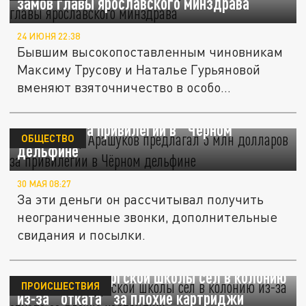
замов главы ярославского минздрава
24 ИЮНЯ 22:38
Бывшим высокопоставленным чиновникам
Максиму Трусову и Наталье Гурьяновой
вменяют взяточничество в особо...
Экс-сенатор Арашуков предлагал 5 млн
долларов за привилегии в "Чёрном
ОБЩЕСТВО
дельфине"
30 МАЯ 08:27
За эти деньги он рассчитывал получить
неограниченные звонки, дополнительные
свидания и посылки.
Завхоз петербургской школы сел в колонию
ПРОИСШЕСТВИЯ
из-за "отката" за плохие картриджи