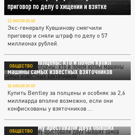
приговор по делу о хищении и взятке
22 ИЮЛЯ 05:00
Экс-генералу Кувшинову смягчили
приговор и сняли штраф по делу о 57
миллионах рублей.
Bentley за полцены: кто и почем купил
ОБЩЕСТВО
машины самых известных взяточников
30 ИЮНЯ 09:59
Купить Bentley за полцены и особняк за 2,6
миллиарда вполне возможно, если они
конфискованы у взяточников....
76.RU: Почему арестовали двух бывших
ОБЩЕСТВО