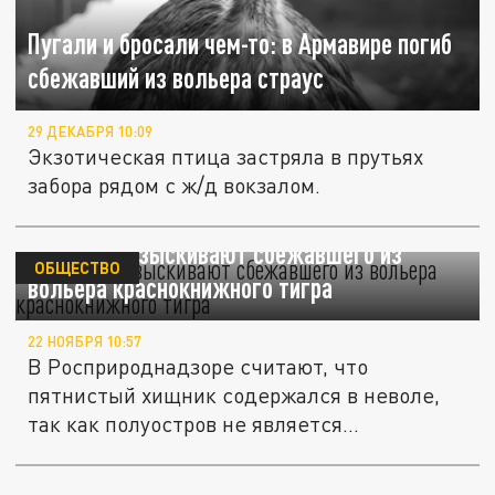
Пугали и бросали чем-то: в Армавире погиб
сбежавший из вольера страус
29 ДЕКАБРЯ 10:09
Экзотическая птица застряла в прутьях
забора рядом с ж/д вокзалом.
В Крыму разыскивают сбежавшего из
ОБЩЕСТВО
вольера краснокнижного тигра
22 НОЯБРЯ 10:57
В Росприроднадзоре считают, что
пятнистый хищник содержался в неволе,
так как полуостров не является...