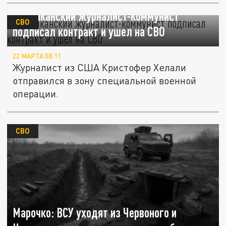
Американский журналист-коммунист
СВО
подписал контракт и ушел на СВО
22 МАРТА 08:11
Журналист из США Кристофер Хелали
отправился в зону специальной военной
операции.
СВО
Марочко: ВСУ уходят из Червоного и