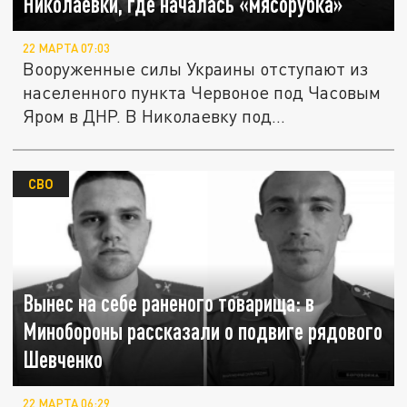
Николаевки, где началась «мясорубка»
22 МАРТА 07:03
Вооруженные силы Украины отступают из
населенного пункта Червоное под Часовым
Яром в ДНР. В Николаевку под...
СВО
Вынес на себе раненого товарища: в
Минобороны рассказали о подвиге рядового
Шевченко
22 МАРТА 06:29