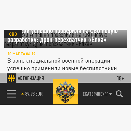
Морпехи успешно проверили на СВО новую
СВО
разработку: дрон-перехватчик «Елка»
10 МАРТА 06:19
В зоне специальной военной операции
успешно применили новые беспилотники
«Елка», предназначенные для...
18+
АВТОРИЗАЦИЯ
Военный медик спасла смертельно
85.64 BRENT
ЕКАТЕРИНБУРГ
ОБЩЕСТВО
раненого русского офицера на СВО
08 МАРТА 04:08
Военный медик группировки войск