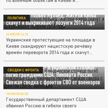
по военным объектам в Киеве и
ключевым...
Не хватает только Нуланд. Жители Киева
ПОЛИТИКА
скачут и выкрикивают лозунги 2014 года
24 ИЮЛЯ 14:15
Украинские протестующие на площади в
Киеве скандируют нацистскую речёвку
времён переворота 2014 года и скачут...
Что он там забыл? В украинской столице
СВОДКИ С ФРОНТА
погиб гражданин США. Виновата Россия.
Свежая сводка с фронтов СВО от военкоров
18 ИЮНЯ 06:00
Государственный департамент США
обвинил Россию в гибели своего