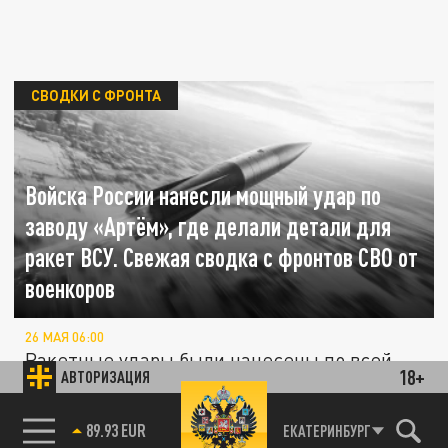
СВОДКИ С ФРОНТА
Войска России нанесли мощный удар по
заводу «Артём», где делали детали для
ракет ВСУ. Свежая сводка с фронтов СВО от
военкоров
26 МАЯ 06:00
Ракетные удары были нанесены по всей
18+
АВТОРИЗАЦИЯ
Украине оружием морского, воздушного и
89.93 EUR
наземного базирования в ответ на...
ЕКАТЕРИНБУРГ
85.64 BRENT
В Киеве машина ТЦК попала в ДТП. После