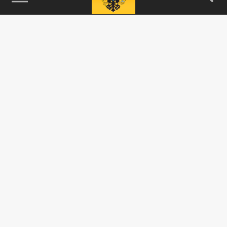
115093, г. Москва, переулок Партийный,
д.1, к.57, стр.3, эт.1, пом.I, ком.45