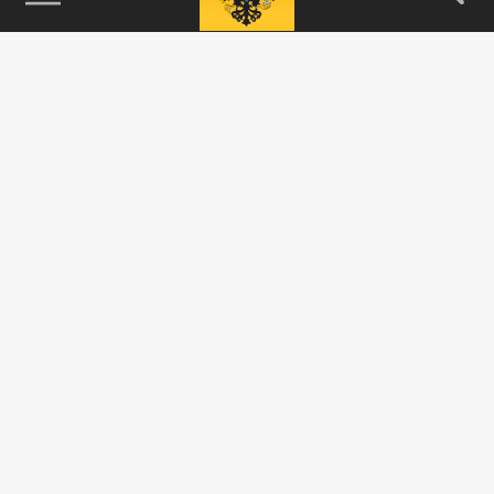
115093, г. Москва, переулок Партийный,
д.1, к.57, стр.3, эт.1, пом.I, ком.45