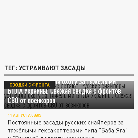
ТЕГ: УСТРАИВАЮТ ЗАСАДЫ
Гексакоптеры тут не летают. Русские
снайперы устроили охоту за тяжёлыми
СВОДКИ С ФРОНТА
БПЛА Украины. Свежая сводка с фронтов
СВО от военкоров
11 АВГУСТА 08:05
Постоянные засады русских снайперов за
тяжёлыми гексакоптерами типа "Баба Яга"