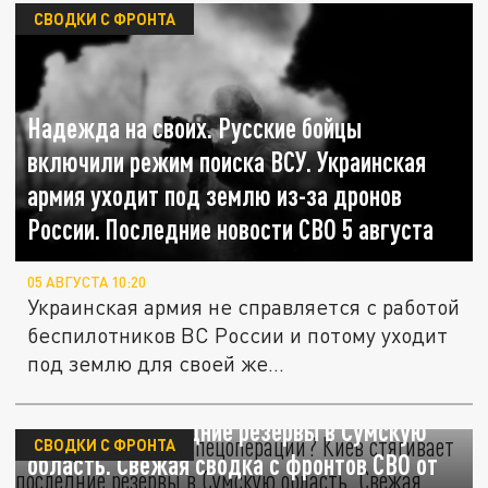
СВОДКИ С ФРОНТА
Надежда на своих. Русские бойцы
включили режим поиска ВСУ. Украинская
армия уходит под землю из-за дронов
России. Последние новости СВО 5 августа
05 АВГУСТА 10:20
Украинская армия не справляется с работой
беспилотников ВС России и потому уходит
под землю для своей же...
Наступает финал спецоперации? Киев
стягивает последние резервы в Сумскую
СВОДКИ С ФРОНТА
область. Свежая сводка с фронтов СВО от