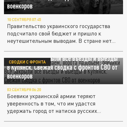
военкоров
10 СЕНТЯБРЯ 07:45
Правительство украинского государства
подсчитало свой бюджет и пришло к
неутешительным выводам. В стране нет...
"Мы задвижку сломаем, ворота разобьём":
боевики ВСУ закрыли все въезды и выезды
СВОДКИ С ФРОНТА
в Купянск. Свежая сводка с фронтов СВО от
военкоров
03 СЕНТЯБРЯ 06:20
Боевики украинской армии теряют
уверенность в том, что им удастся
удержать город от натиска русских
военных....