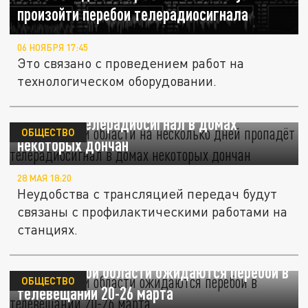
произойти перебои телерадиосигнала
06 НОЯБРЯ 17:45
Это связано с проведением работ на
технологическом оборудовании.
В Ростовской области на несколько дней
пропадёт телерадиосигнал в домах
ОБЩЕСТВО
некоторых дончан
28 МАЯ 18:20
Неудобства с трансляцией передач будут
связаны с профилактическими работами на
станциях.
В Ростовской области ожидаются перебои в
ОБЩЕСТВО
телевещании 20-26 марта