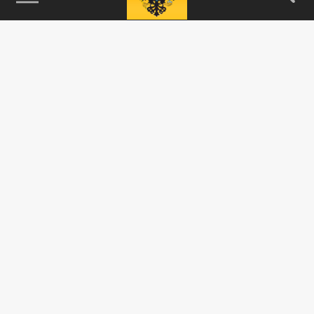
115093, г. Москва, переулок Партийный,
д.1, к.57, стр.3, эт.1, пом.I, ком.45