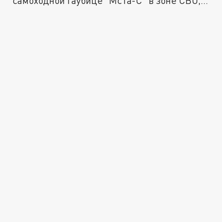
самоходной гаубице "Мста-С" в зоне СВО,...