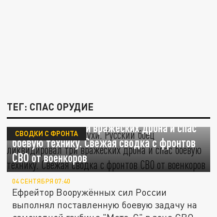
ТЕГ: СПАС ОРУДИЕ
Назойливые, как мухи. Русский боец
ликвидировал три вражеских дрона и спас
СВОДКИ С ФРОНТА
боевую технику. Свежая сводка с фронтов
СВО от военкоров
04 СЕНТЯБРЯ 07:40
Ефрейтор Вооружённых сил России
выполнял поставленную боевую задачу на