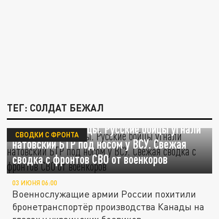
ТЕГ: СОЛДАТ БЕЖАЛ
Проморгали хлопцы. Русские бойцы угнали
СВОДКИ С ФРОНТА
натовский БТР под носом у ВСУ. Свежая
сводка с фронтов СВО от военкоров
03 ИЮНЯ 06:00
Военнослужащие армии России похитили
бронетранспортёр производства Канады на