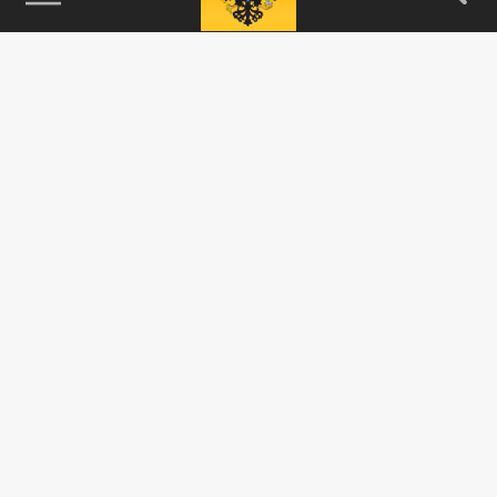
115093, г. Москва, переулок Партийный,
д.1, к.57, стр.3, эт.1, пом.I, ком.45