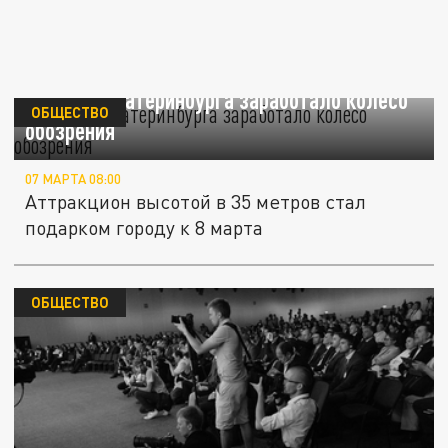
В ЦПКиО Екатеринбурга заработало колесо
ОБЩЕСТВО
обозрения
07 МАРТА 08:00
Аттракцион высотой в 35 метров стал
подарком городу к 8 марта
ОБЩЕСТВО