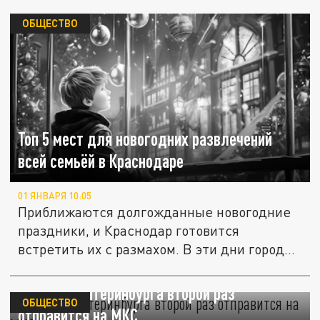
ОБЩЕСТВО
Топ 5 мест для новогодних развлечений
всей семьёй в Краснодаре
01 ЯНВАРЯ 10:05
Приближаются долгожданные новогодние
праздники, и Краснодар готовится
встретить их с размахом. В эти дни город...
Житель Екатеринбурга второй раз
ОБЩЕСТВО
отправится на МКС