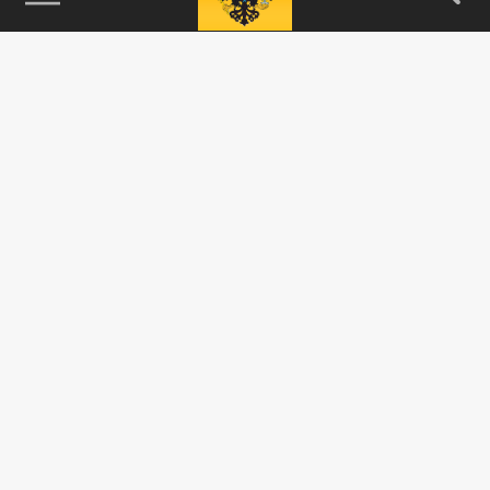
115093, г. Москва, переулок Партийный,
д.1, к.57, стр.3, эт.1, пом.I, ком.45