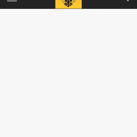
115093, г. Москва, переулок Партийный,
д.1, к.57, стр.3, эт.1, пом.I, ком.45