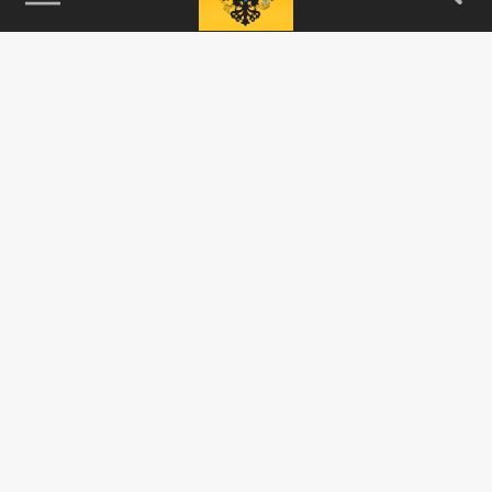
115093, г. Москва, переулок Партийный,
д.1, к.57, стр.3, эт.1, пом.I, ком.45