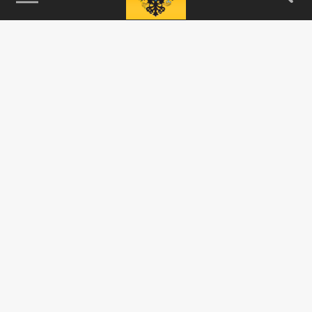
115093, г. Москва, переулок Партийный,
д.1, к.57, стр.3, эт.1, пом.I, ком.45