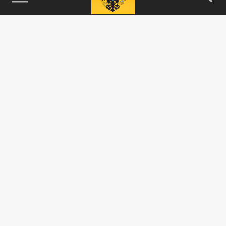
115093, г. Москва, переулок Партийный,
д.1, к.57, стр.3, эт.1, пом.I, ком.45