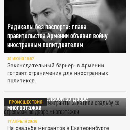
Радикалы без паспорта: глава
правительства Армении объявил войну
иностранным политдеятелям
30 ИЮНЯ 18:57
Законодательный барьер: в Армении
готовят ограничения для иностранных
политиков.
В Екатеринбурге мигранты закатили
свадьбу со стрельбой во дворе
ПРОИСШЕСТВИЯ
многоэтажки
17 АПРЕЛЯ 20:38
На свадьбе мигрантов в Екатеринбурге