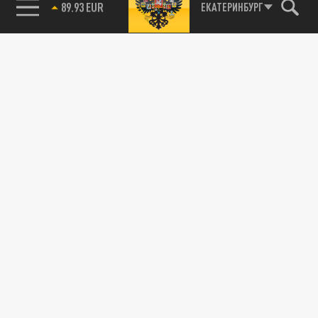
85.64 BRENT
ЕКАТЕРИНБУРГ
Следственного комитета России.
МИГРАНТЫ
В Краснодаре мигрант на детской площадке
хотел увести маленькую девочку
14 НОЯБРЯ 11:32
Приезжий караулил маленьких детей на
лавочке в одном из ЖК города.