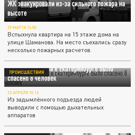
ЖК эвакуировали из-за сильного пожара на
высоте
29 МАРТА 14:00
Вспыхнула квартира на 15 этаже дома на
улице Шаманова. На место съехались сразу
несколько пожарных расчетов.
Во время пожара в Екатеринбурге было
ПРОИСШЕСТВИЯ
спасено 8 человек
23 АПРЕЛЯ 10:14
Из задымлённого подъезда людей
выводили с помощью дыхательных
аппаратов