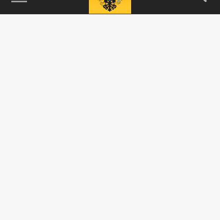
115093, г. Москва, переулок Партийный,
д.1, к.57, стр.3, эт.1, пом.I, ком.45