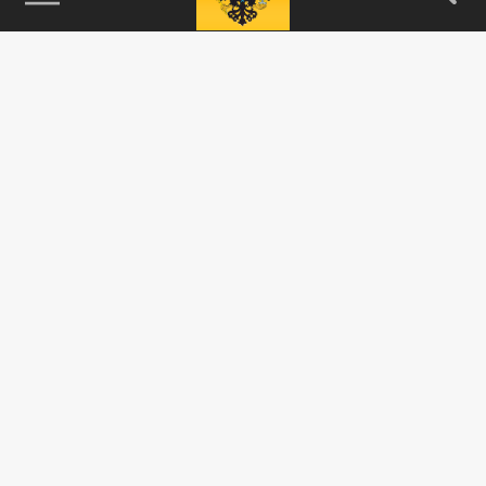
115093, г. Москва, переулок Партийный,
д.1, к.57, стр.3, эт.1, пом.I, ком.45