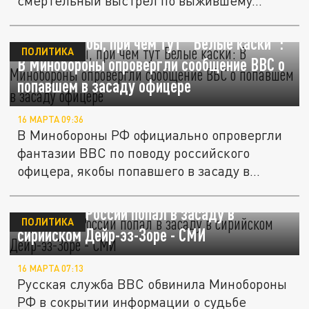
смертельный выстрел по выжившему...
"Казалось бы, при чём тут "Белые каски":
ПОЛИТИКА
В Минобороны опровергли сообщение BBC о
попавшем в засаду офицере
16 МАРТА 09:36
В Минобороны РФ официально опровергли
фантазии BBC по поводу российского
офицера, якобы попавшего в засаду в...
Офицер из России попал в засаду в
ПОЛИТИКА
сирийском Дейр-эз-Зоре - СМИ
16 МАРТА 07:13
Русская служба BBC обвинила Минобороны
РФ в сокрытии информации о судьбе