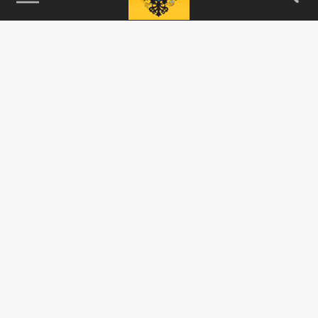
115093, г. Москва, переулок Партийный,
д.1, к.57, стр.3, эт.1, пом.I, ком.45