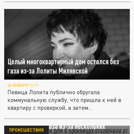
Целый многоквартирный дом остался без
газа из-за Лолиты Милявской
26 ЯНВАРЯ 11:11
Певица Лолита публично обругала
коммунальную службу, что пришла к ней в
квартиру с проверкой, а затем...
Многоквартирный дом в Бронницах
отключили от газа из-за нескольких
ПРОИСШЕСТВИЯ