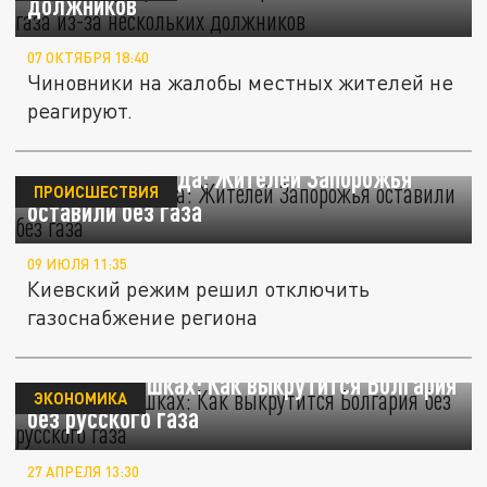
должников
07 ОКТЯБРЯ 18:40
Чиновники на жалобы местных жителей не
реагируют.
Методы геноцида: Жителей Запорожья
ПРОИСШЕСТВИЯ
оставили без газа
09 ИЮЛЯ 11:35
Киевский режим решил отключить
газоснабжение региона
Опыты на кошках: Как выкрутится Болгария
ЭКОНОМИКА
без русского газа
27 АПРЕЛЯ 13:30