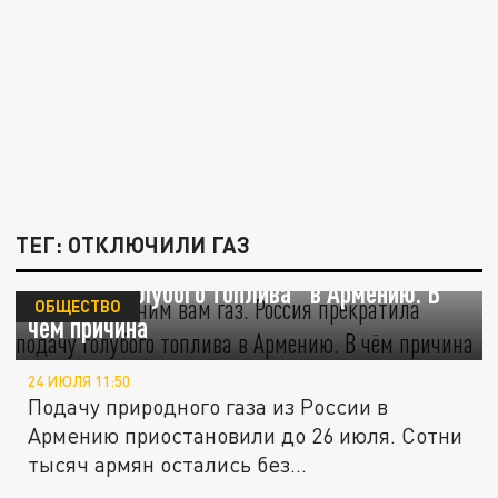
ТЕГ: ОТКЛЮЧИЛИ ГАЗ
А мы отключим вам газ. Россия прекратила
подачу "голубого топлива" в Армению. В
ОБЩЕСТВО
чём причина
24 ИЮЛЯ 11:50
Подачу природного газа из России в
Армению приостановили до 26 июля. Сотни
тысяч армян остались без...