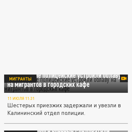
Челябинские полицейские устроили облаву
МИГРАНТЫ
на мигрантов в городских кафе
11 ИЮЛЯ 11:31
Шестерых приезжих задержали и увезли в
Калининский отдел полиции.
В Екатеринбурге военные следователи