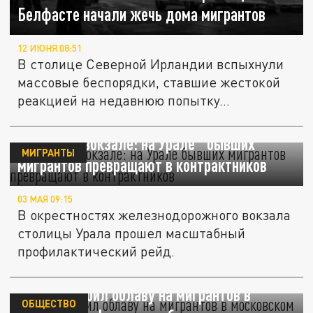
Белфасте начали жечь дома мигрантов
12 ИЮНЯ 08:51
В столице Северной Ирландии вспыхнули
массовые беспорядки, ставшие жестокой
реакцией на недавнюю попытку...
Облава на вокзале: на Урале "бывших"
МИГРАНТЫ
мигрантов превращают в контрактников
03 МАЯ 09:15
В окрестностях железнодорожного вокзала
столицы Урала прошел масштабный
профилактический рейд.
ОМОН устроил облаву на мигрантов в
ОБЩЕСТВО