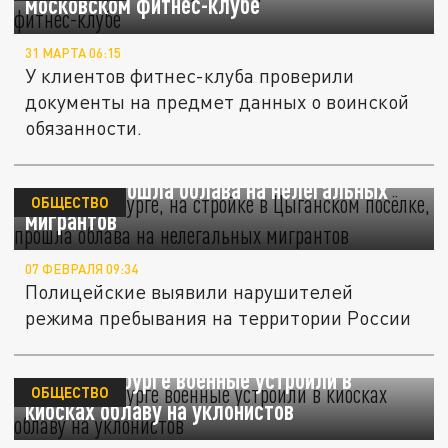
московском фитнес-клубе
31 МАРТА 06:15
У клиентов фитнес-клуба проверили
документы на предмет данных о воинской
обязанности.
В Екатеринбурге, на стройке в Цыганском
посёлке, прошла облава на нелегальных
ОБЩЕСТВО
мигрантов
07 ФЕВРАЛЯ 09:34
Полицейские выявили нарушителей
режима пребывания на территории России
В Екатеринбурге военные устроили в
ОБЩЕСТВО
киосках облаву на уклонистов