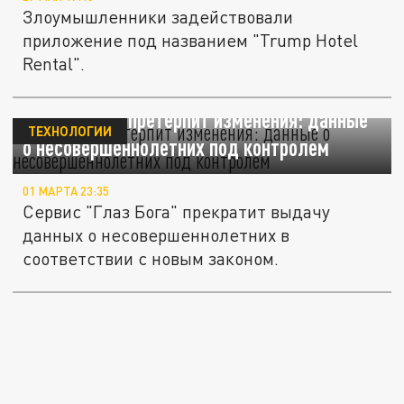
Злоумышленники задействовали
приложение под названием "Trump Hotel
Rental".
"Глаз Бога" претерпит изменения: данные
ТЕХНОЛОГИИ
о несовершеннолетних под контролем
01 МАРТА 23:35
Сервис "Глаз Бога" прекратит выдачу
данных о несовершеннолетних в
соответствии с новым законом.