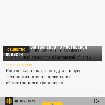
Новая технология поможет отслеживать
общественный транспорт в Ростовской
ОБЩЕСТВО
области
05 ФЕВРАЛЯ 17:06
Ростовская область внедрит новую
технологию для отслеживания
общественного транспорта.
"Услышит" малейшие движения сердца. В
Великом Новгороде изобрели уникальную
ОБЩЕСТВО
18+
АВТОРИЗАЦИЯ
технологию