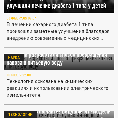
улучшили лечение диабета 1 типа у детей
06 ФЕВРАЛЯ 09:34
В лечении сахарного диабета 1 типа
произошли заметные улучшения благодаря
внедрению современных медицинских...
В России разработали способ превращения
НАУКА
навоза в питьевую воду
10 ИЮЛЯ 22:08
Технология основана на химических
реакциях и использовании электрического
измельчителя.
Только не отключайте! Ведущие ИИ-модели
ТЕХНОЛОГИИ