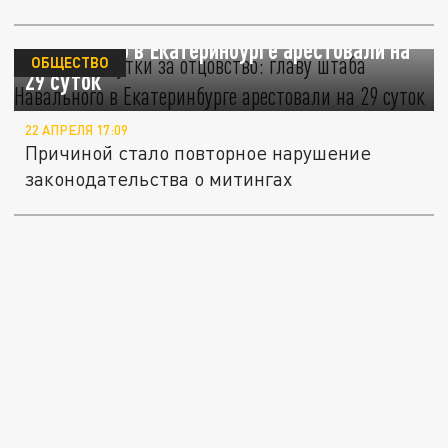
Скостили сутки за отцовство: главу штаба
Навального в Екатеринбурге арестовали на
ОБЩЕСТВО
29 суток
22 АПРЕЛЯ 17:09
Причиной стало повторное нарушение
законодательства о митингах