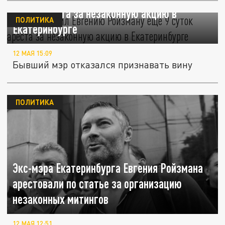
суток ареста за незаконную акцию в
ПОЛИТИКА
Екатеринбурге
12 МАЯ 15:09
Бывший мэр отказался признавать вину
ПОЛИТИКА
Экс-мэра Екатеринбурга Евгения Ройзмана
арестовали по статье за организацию
незаконных митингов
12 МАЯ 12:51